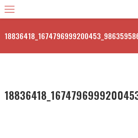
18836418_1674796999200453_98635958
18836418_167479699920045