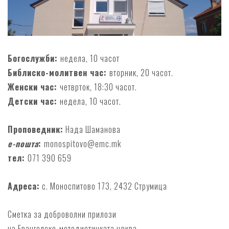
Богослужби:
недела, 10 часот
Библиско-молитвен час:
вторник, 20 часот.
Женски час:
четврток, 18:30 часот.
Детски час:
недела, 10 часот.
Проповедник:
Нада Шаманова
e-пошта
:
monospitovo@emc.mk
тел:
071 390 659
Адреса:
с. Моноспитово 173, 2432 Струмица
Сметка за доброволни прилози
на Евангелско-методистичката црква