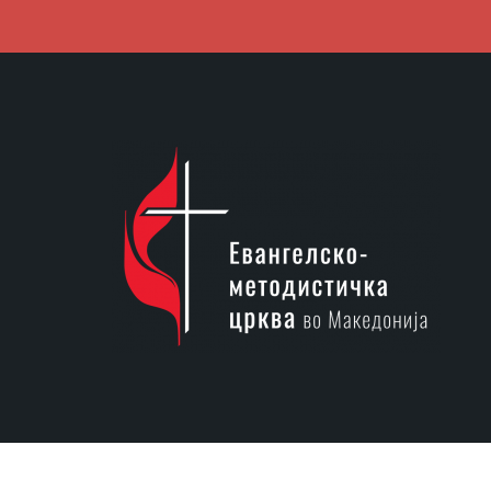
Developed by
PROCESS IN
. Hosted by
INHOST
.