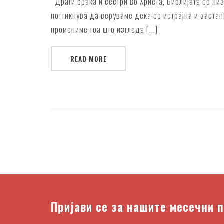
Драги браќа и сестри во Христа, Библијата со ни
поттикнува да веруваме дека со истрајна и застап
промениме тоа што изгледа [...]
READ MORE
Пријави се за нашите месечни 