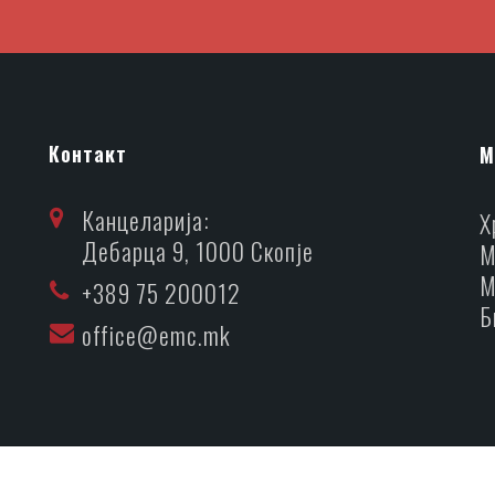
Контакт
М
Канцеларија:
Х
Дебарца 9, 1000 Скопје
М
М
+389 75 200012
Б
office@emc.mk