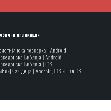
обилни апликации
ристијанска песнарка | Android
акедонска Библија | Android
акедонска Библија | iOS
иблија за деца | Android, iOS и Fire OS