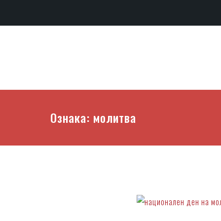
Ознака:
молитва