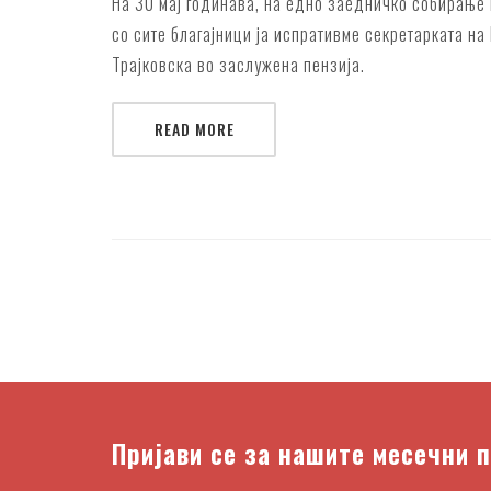
На 30 мај годинава, на едно заедничко собирање 
со сите благајници ја испративме секретарката н
Трајковска во заслужена пензија.
READ MORE
Пријави се за нашите месечни 