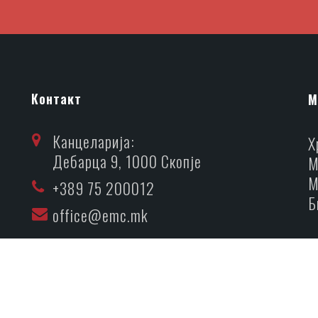
Контакт
М
Канцеларија:
Х
Дебарца 9, 1000 Скопје
М
М
+389 75 200012
Б
office@emc.mk