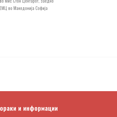
во Мис Стон Центарот, заедно
а ЕМЦ во Македонија Софија
пораки и информации