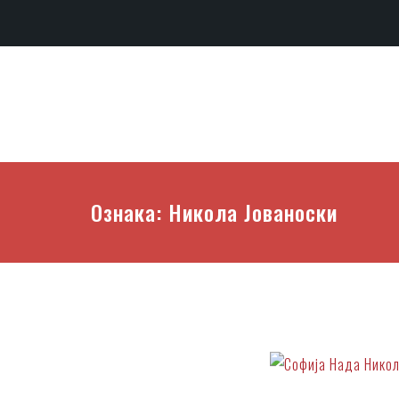
Ознака:
Никола Јованоски