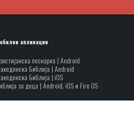
обилни апликации
ристијанска песнарка | Android
акедонска Библија | Android
акедонска Библија | iOS
иблија за деца | Android, iOS и Fire OS